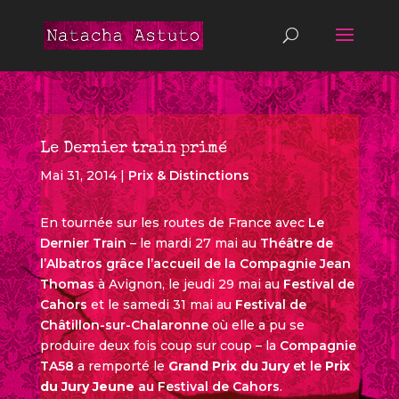
Le Dernier train primé
Mai 31, 2014
|
Prix & Distinctions
En tournée sur les routes de France avec
Le
Dernier Train
– le mardi 27 mai au
Théâtre de
l’Albatros grâce l’accueil de la Compagnie Jean
Thomas
à Avignon, le jeudi 29 mai au
Festival de
Cahors
et le samedi 31 mai au
Festival de
Châtillon-sur-Chalaronne
où elle a pu se
produire deux fois coup sur coup – la
Compagnie
TA58
a remporté le
Grand Prix du Jury
et le
Prix
du Jury Jeune
au Festival de Cahors
.